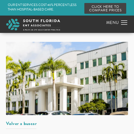
OUR ENT SERVICES COST 40% PERCENT LESS
CLICK HERE TO
THAN HOSPITAL-BASED CARE.
COMPARE PRICES
Volver a buscar