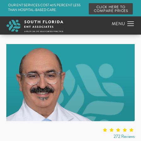
OUR ENT SERVICES COST 40% PERCENT LESS
CLICK HERE TO
THAN HOSPITAL-BASED CARE.
COMPARE PRICES
272 Reviews