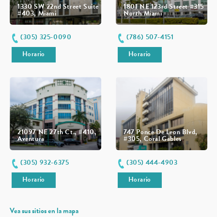
1330 SW 22nd Street Suite
1801 NE 123rd Street #315
#403, Miami
North Miami
(305) 325-0090
(786) 507-4151
Horario
Horario
21097 NE 27th Ct., #410,
747 Ponce De Leon Blvd,
Aventura
#305, Coral Gables
(305) 932-6375
(305) 444-4903
Horario
Horario
Vea sus sitios en la mapa