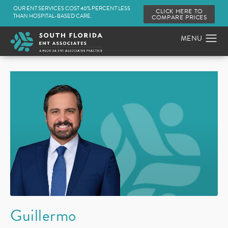
OUR ENT SERVICES COST 40% PERCENT LESS
CLICK HERE TO
THAN HOSPITAL-BASED CARE.
COMPARE PRICES
Guillermo