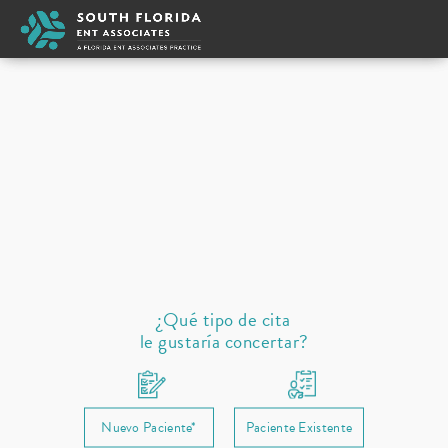
Michael Zaki
Tipo de cita
New
Seleccione un proveedor
Oreja
Nariz
Cuello garganta
Dormir
Alergias
Reabastecimiento de recetas
¿Qué tipo de cita
le gustaría concertar?
Nuevo Paciente*
Paciente Existente