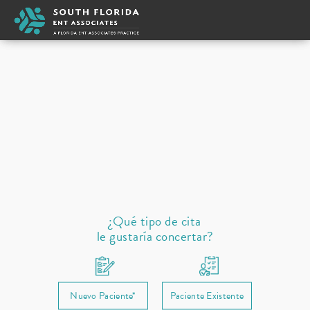
David Jassir
Tipo de cita
New
Seleccione un proveedor
Oreja
Nariz
Cuello garganta
Dormir
Alergias
Reabastecimiento de recetas
¿Qué tipo de cita
le gustaría concertar?
Nuevo Paciente*
Paciente Existente