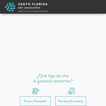
Travis Lewis
Tipo de cita
New
Seleccione un proveedor
Oreja
Nariz
Cuello garganta
Dormir
Alergias
Reabastecimiento de recetas
¿Qué tipo de cita
le gustaría concertar?
Nuevo Paciente*
Paciente Existente